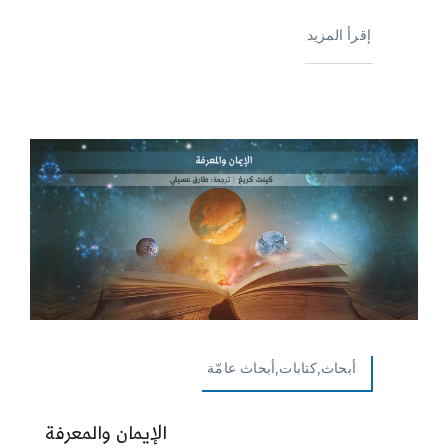
إقرأ المزيد
أبحاث,كتابات,أبحاث عامّة
الإيمان والمعرفة