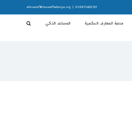
almaaref@maarefhekmiya.org
|
009615462191
منصة المعارف الحكمية
المساعد الذكي