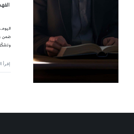
الفه
اليوم،
ضمن عا
وتشكّل
إقرأ ا