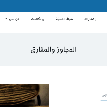
إصدارات
مجلّة المحجّة
بودكاست
من نحن
المجاوز والمفارق
لات