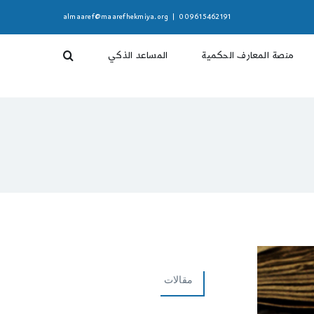
almaaref@maarefhekmiya.org
|
009615462191
منصة المعارف الحكمية
المساعد الذكي
مقالات