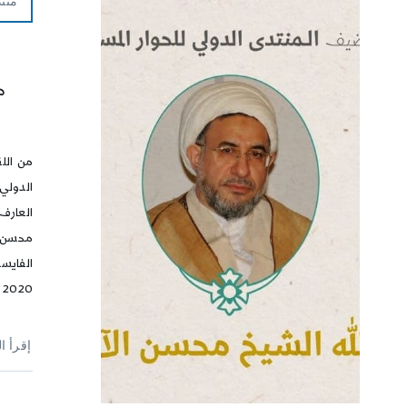
منت
م
من اللق
الدولي
العارف 
محسن ا
2020
إقرأ ا