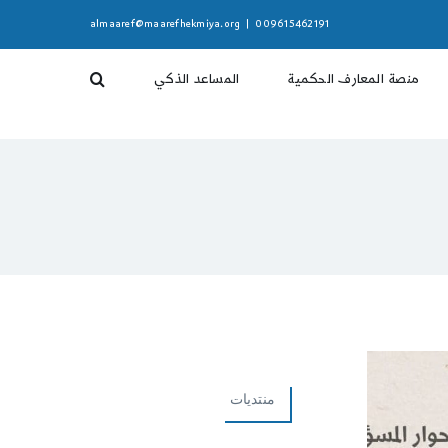
almaaref@maarefhekmiya.org
|
009615462191
منصة المعارف الحكمية
المساعد الذكي
منتديات