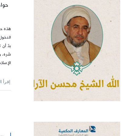
حوار
هذه حر
الدخول
بدّ أن
شره، و
الإسلا
إقرأ ا