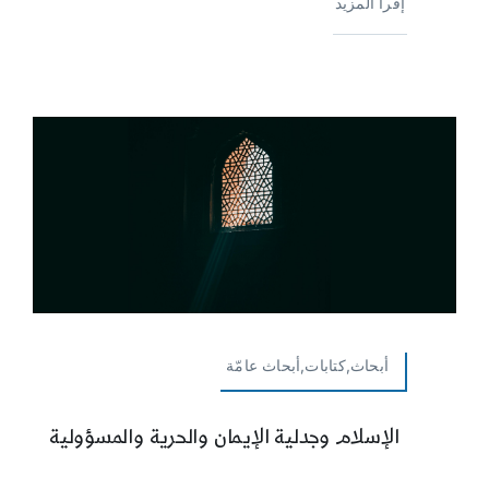
إقرأ المزيد
أبحاث,كتابات,أبحاث عامّة
الإسلام وجدلية الإيمان والحرية والمسؤولية