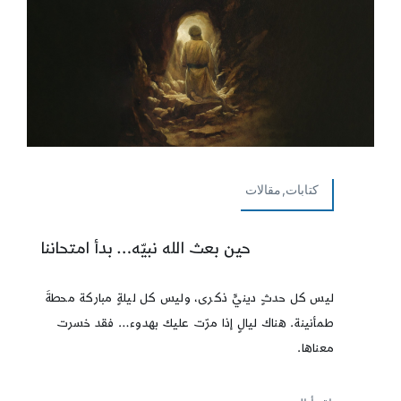
كتابات,مقالات
حين بعث الله نبيّه… بدأ امتحاننا
ليس كل حدثٍ دينيٍّ ذكرى، وليس كل ليلةٍ مباركة محطةَ
طمأنينة. هناك ليالٍ إذا مرّت عليك بهدوء… فقد خسرت
معناها.