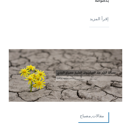
بخصوصه
إقرأ المزيد
مقالات,مصباح