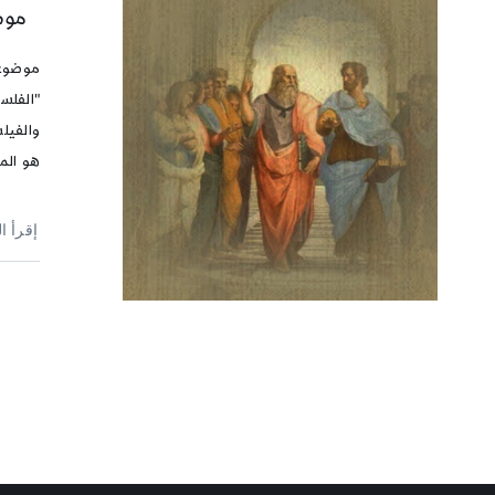
موضو
موضوع 
"الفلسف
هو المحب، 
إقرأ ا