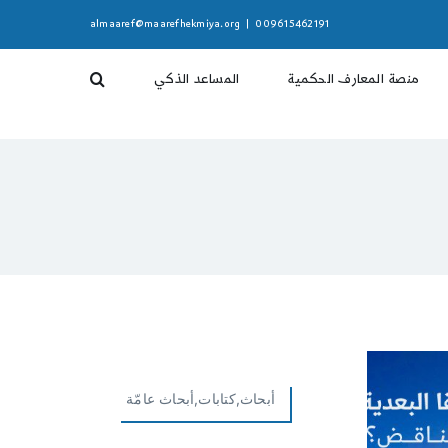
almaaref@maarefhekmiya.org
|
009615462191
منصة المعارف الحكمية
المساعد الذكي
أبحاث,كتابات,أبحاث عامّة