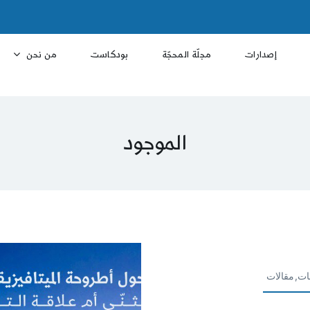
إصدارات
مجلّة المحجّة
بودكاست
من نحن
الموجود
ات,مقالات