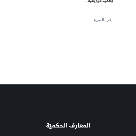
والميتافيزيقية.
إقرأ المزيد
المعارف الحكميّة