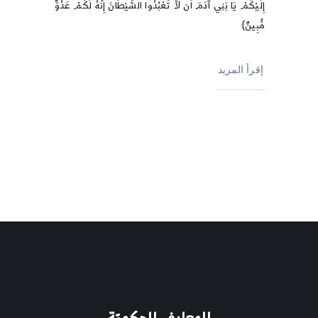
إِلَيْكُمْ يَا بَنِي آدَمَ اَن لاَّ تَعْبُدُوا الشَّيْطَانَ إِنَّهُ لَكُمْ عَدُوٌّ
مُّبِينٌ﴾
إقرأ المزيد
المعارف الحكميّة