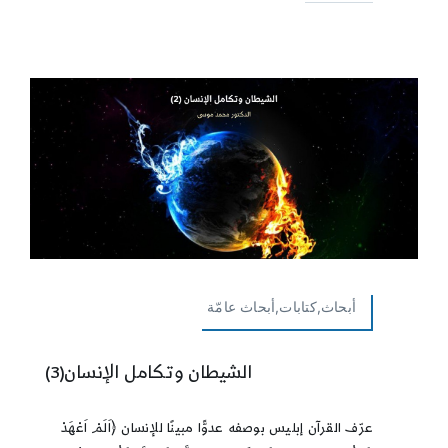
أبحاث,كتابات,أبحاث عامّة
الشيطان وتكامل الإنسان(3)
عرّف القرآن إبليس بوصفه عدوًّا مبينًا للإنسان ﴿اَلَمْ اَعْهَدْ