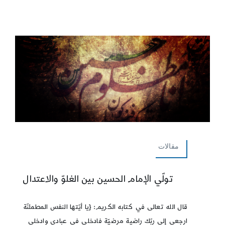
مقالات
تولّي الإمام الحسين بين الغلوّ والاعتدال
قال الله تعالى في كتابه الكريم: {يا أيّتها النفس المطمئنّة
ارجعي إلى ربّك راضية مرضيّة فادخلي في عبادي وادخلي