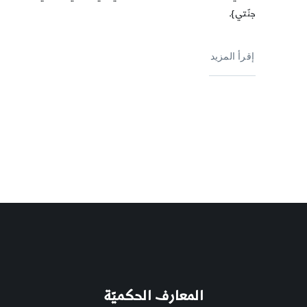
جنّتي}.
إقرأ المزيد
المعارف الحكميّة