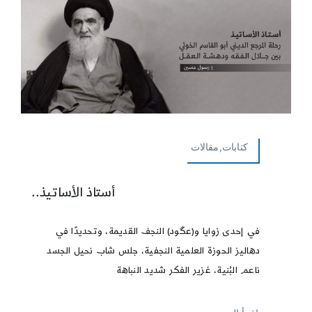
كتابات,مقالات
أستاذ الأساتيذ..
في إحدى زوايا و(عگود) النجف القديمة، وتحديدًا في
دهاليز الحوزة العلمية النجفية، جلس شاب نحيل الجسد
ناعم البُنية، غزير الفكر شديد النباهة