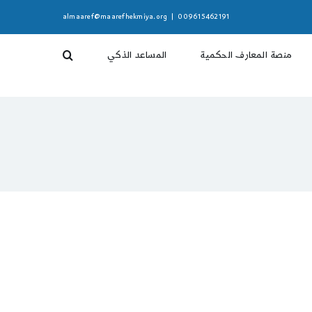
almaaref@maarefhekmiya.org
|
009615462191
منصة المعارف الحكمية
المساعد الذكي