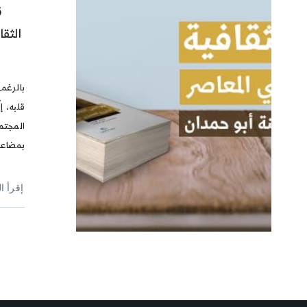
ق
الثق
بالرغم
قلبه، إل
المجتم
بمضاعف
إقرأ ا