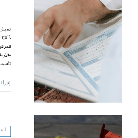
تعيش ا
خُلُقيً
المراق
فالأزم
تأسيس 
إقرأ ا
أبح