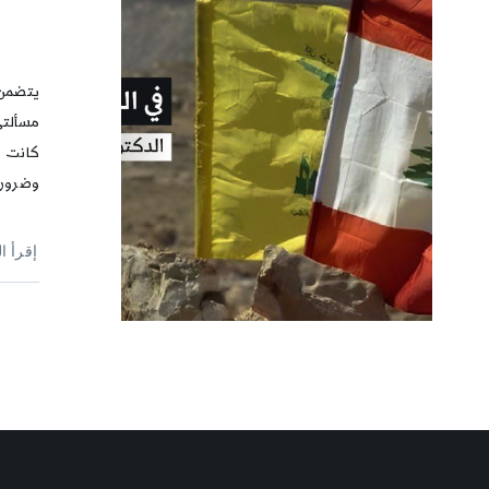
يتضمن 
مسألتي 
كانت هذ
وضرورة
إقرأ ا