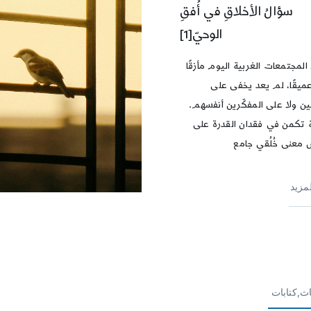
سؤالُ الأخلاقِ في أُفقِ
الوحيّ[1]
لمجتمعات الغربية اليوم مأزقًا
ّا عميقًا، لم يعد يخفى على
بين ولا على المفكّرين أنفسهم.
ة تكمن في فقدان القدرة على
معنى خُلُقي جامع
لمزيد
اث,كتابات