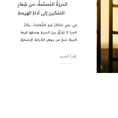
الحريّةُ المُصمَّمةُ: من شِعارِ
التمْكين إلى أداةِ الهيمنةِ
في زمنٍ تتكاثرُ فيهِ الشِّعاراتُ، يكادُ
المرءُ لا يُفرِّقُ بينَ الحريةِ بوصفها قيمة
أصيلة تنبعُ من جوهرِ الكرامةِ الإنسانيَّةِ
إقرأ المزيد