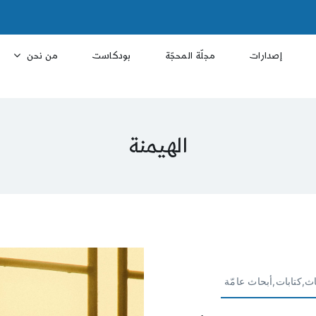
إصدارات
مجلّة المحجّة
بودكاست
من نحن
الهيمنة
ث,كتابات,أبحاث عامّة