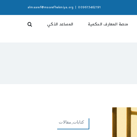
almaaref@maarefhekmiya.org
|
009615462191
منصة المعارف الحكمية
المساعد الذكي
كتابات,مقالات