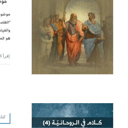
موضو
موضوع 
"الفلسف
هو المحب، 
إقرأ ا
كتاب