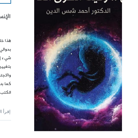
الإنس
هذا خلق
شيء إل
بتغيير
والاجت
كما بد
الكتب 
إقرأ ا