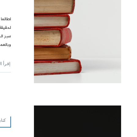
لطالما
لحقيقة 
سبر الو
وبالعم
إقرأ ا
كتاب