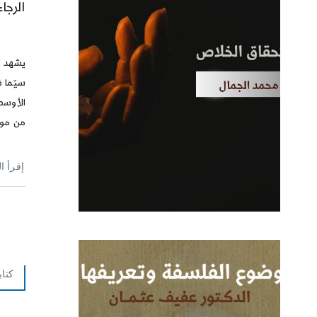
الرجا
يشهد ال
سيّما 
الأوسط
من موج
إقرأ ا
كتاب