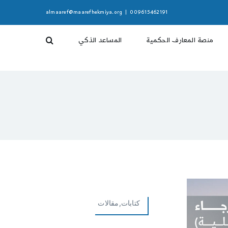
almaaref@maarefhekmiya.org
|
009615462191
منصة المعارف الحكمية
المساعد الذكي
كتابات,مقالات