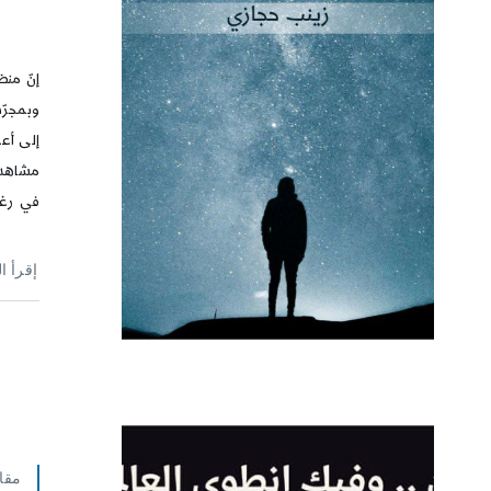
إنّ منظ
وبمجرّد
إلى أعم
مشاهد 
في رغبا
إقرأ ا
مقا