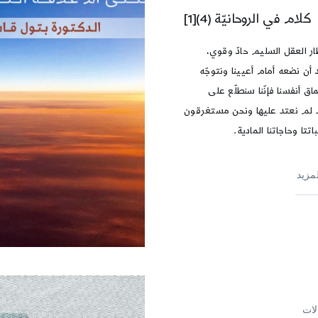
كلام في الروحانيّة (4)[1]
ار العقل السلیم حادّ وقوي،
 أن نضعه أمام أعیینا ونتوجّه
اق أنفسنا فإنّنا سنطلّع على
لم نعتد علیها ونحن مستغرقون
تتا وحاجاتنا المادیة.
لمزيد
لات