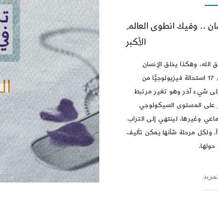
ان .. وفيك انطوى العالم
الأكبر
 الله، وهكذا يخلق الإنسان
بحوالي 17 استحالة فيزيولوجيًّا من
ى شيء آخر وهو تغير مرتبط
 على المستوى السيكولوجي
ماعي وغيرها، لينتهي إلى التراب
أ، ولكل مرحلة شأنها يمكن تأليف
حولها.
لمزيد