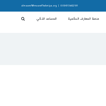
almaaref@maarefhekmiya.org
|
009615462191
منصة المعارف الحكمية
المساعد الذكي