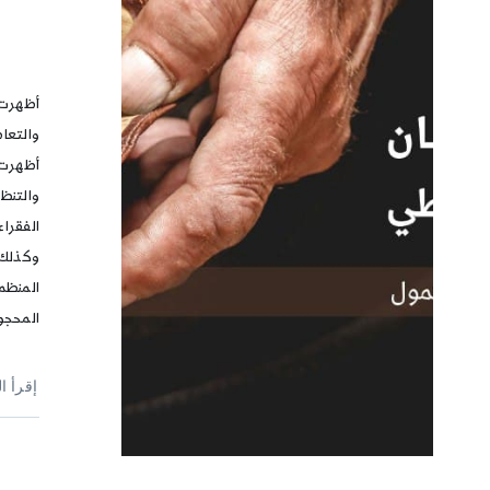
أظهرت 
والتعا
أظهرت 
والتنظ
الفقراء
وكذلك 
المنظمة
المحجو
إقرأ ا