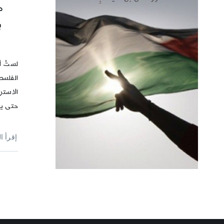
م
ب
لستُ أ
الفلسط
الاستر
حتى يك
إقرأ ا