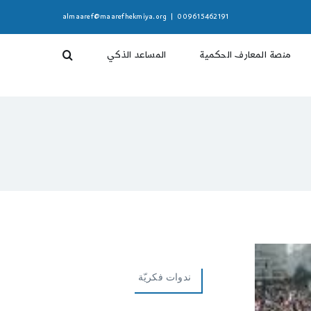
almaaref@maarefhekmiya.org
|
009615462191
منصة المعارف الحكمية
المساعد الذكي
ندوات فكريّة