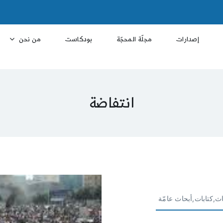
إصدارات
مجلّة المحجّة
بودكاست
من نحن
انتفاضة
ث,كتابات,أبحاث عامّة