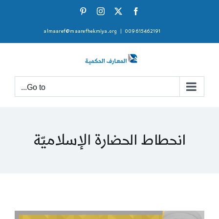
Ski
Pinterest
Instagram
Facebook
X
t
almaaref@maarefhekmiya.org
|
009615462191
conten
Go to...
انحطاط الحضارة الإسلاميّة