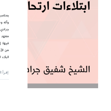
بمناسبة
وآله و
جرادي،
معهد ا
فيها: إ
من الأ
البلاء
إقرأ ا