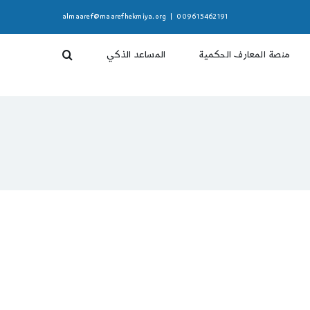
almaaref@maarefhekmiya.org
|
009615462191
منصة المعارف الحكمية
المساعد الذكي