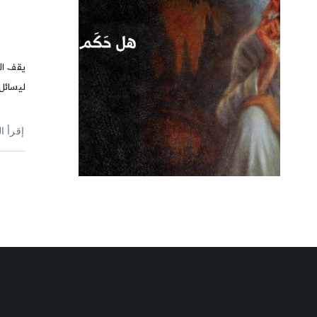
يقف الإ
ليسائل 
إقرأ ا