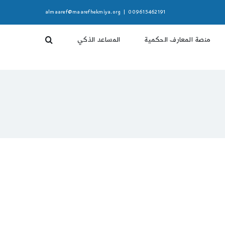
almaaref@maarefhekmiya.org
|
009615462191
منصة المعارف الحكمية
المساعد الذكي