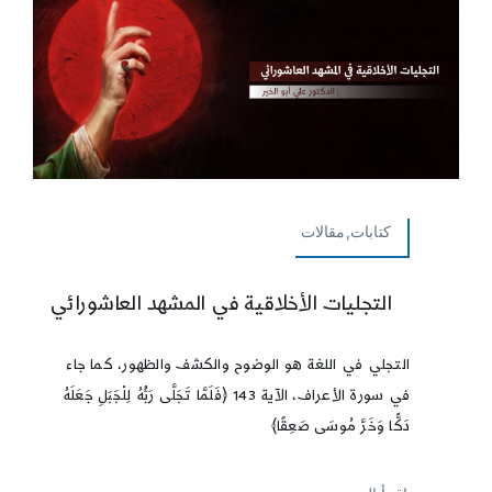
كتابات,مقالات
التجليات الأخلاقية في المشهد العاشورائي
التجلي في اللغة هو الوضوح والكشف والظهور، كما جاء
في سورة الأعراف، الآية 143 ﴿فَلَمَّا تَجَلَّى رَبُّهُ لِلْجَبَلِ جَعَلَهُ
دَكًّا وَخَرَّ مُوسَى صَعِقًا﴾