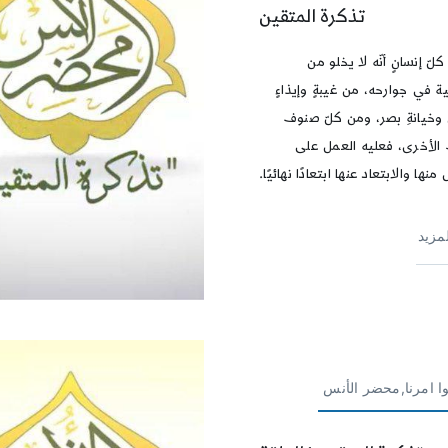
تذكرة المتقين
لّ إنسانٍ أنّه لا يخلو من
 في جوارحه، من غيبةٍ وإيذاءٍ
ٍ وخيانةِ بصر، ومن كلّ صنوف
 الأخرى، فعليه العمل على
 منها والابتعاد عنها ابتعادًا نهائيًا.
لمزيد
وا امرنا,محضر الأنس