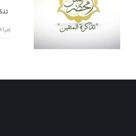
تذكر
إقرأ ا