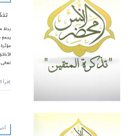
تذكر
رحلة م
يجمع بي
مؤثّرة 
الأخلاق
تعالى.
إقرأ ا
أحي