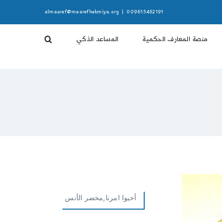
almaaref@maarefhekmiya.org
|
009615462191
منصة المعارف الحكمية
المساعد الذكي
أحيوا امرنا,محضر الأنس