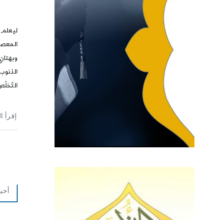
ليعلم ك
المعصية
وبهتان
الذنوب
التّخلّص
إقرأ ا
أحي