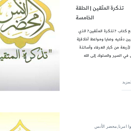
تذكرة المتّقين | الحلقة
الخامسة
ع كتاب ?تذكرة المتّقين? الذي
ن دفّتيه وصايا ومواعظ أخلاقيّة
لأربعة من كبار العرفاء وأساتذة
 في السير والسلوك إلى الله
لمزيد
وا امرنا,محضر الأنس