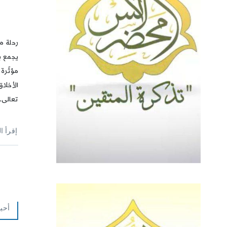
رحلة م
يجمع بي
مؤثّرة 
الأخلاق
تعالى.
إقرأ ا
أحي