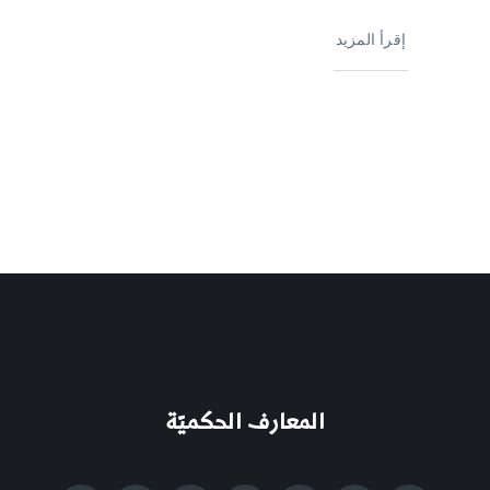
إقرأ المزيد
المعارف الحكميّة