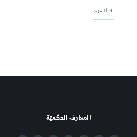
إقرأ المزيد
المعارف الحكميّة