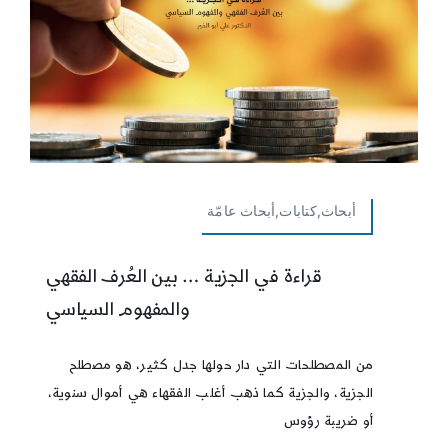
أبحاث,كتابات,أبحاث عامّة
قراءة في الجزية … بين العُرف الفقهي
والمفهوم السياسي
من المصطلحات التي دار حولها جدل كثير، هو مصطلح
الجزية، والجزية كما ذهب أغلب الفقهاء هي أموال سنوية،
أو ضريبة رؤوس