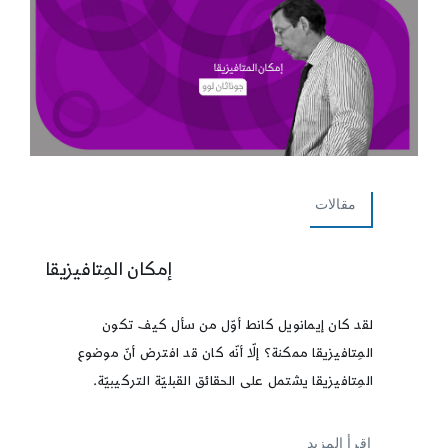
مقالات
إمكان المِتافيزيقا
لقد كان إيمانويل كانط أوّل من سأل كيف تكون
المِتافيزيقا ممكنة؟ إلّا أنّه كان قد افترض أنّ موضوع
المِتافيزيقا يشتمل على الحقائق القبليّة التركيبيّة.
إقرأ المزيد