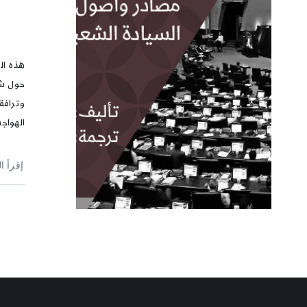
هذه ال
حول شعا
وترافق
الهواج
إقرأ ا