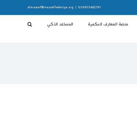
almaaref@maarefhekmiya.org
|
009615462191
منصة المعارف الحكمية
المساعد الذكي