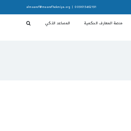
almaaref@maarefhekmiya.org
|
009615462191
منصة المعارف الحكمية
المساعد الذكي