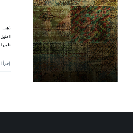
ذهب بعض
الدليل
دليل ال
إقرأ ا