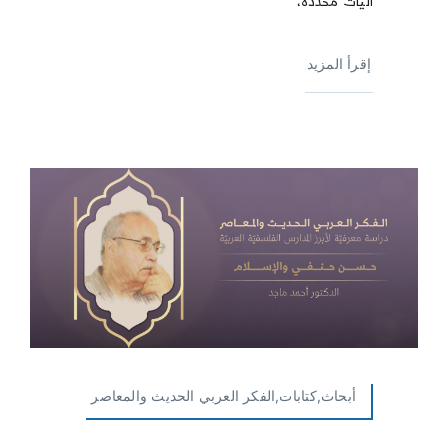
آليات محددة،
إقرأ المزيد
أبحاث,كتابات,الفكر العربي الحديث والمعاصر