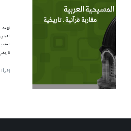
تهتم هذ
الديني
المسيح
تاريخي
إقرأ ا