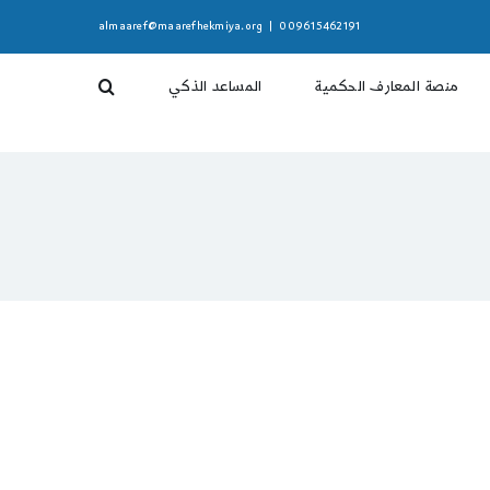
almaaref@maarefhekmiya.org
|
009615462191
منصة المعارف الحكمية
المساعد الذكي