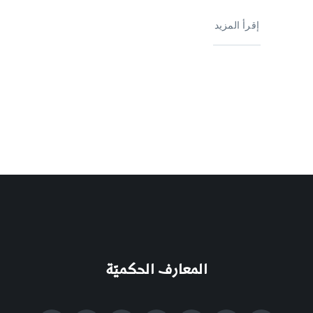
إقرأ المزيد
المعارف الحكميّة