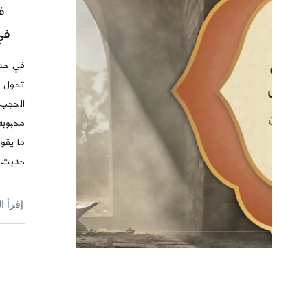
ف
في
في حدي
تحول ب
الحجب،
محبوبه
ما يقو
حديث د
إقرأ ا