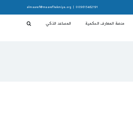
almaaref@maarefhekmiya.org
|
009615462191
منصة المعارف الحكمية
المساعد الذكي