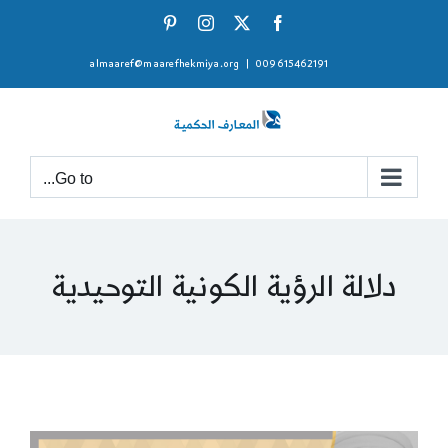
Ski
Pinterest
Instagram
Facebook
X
t
almaaref@maarefhekmiya.org
|
009615462191
conten
Go to...
دلالة الرؤية الكونية التوحيدية