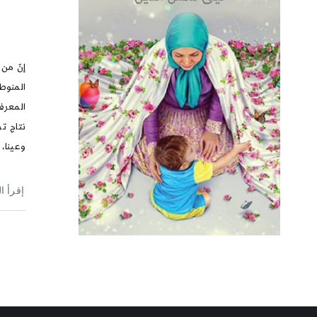
إنّ من 
المنوط 
المعرفي
نتاج تر
وعينا، 
إقرأ ا