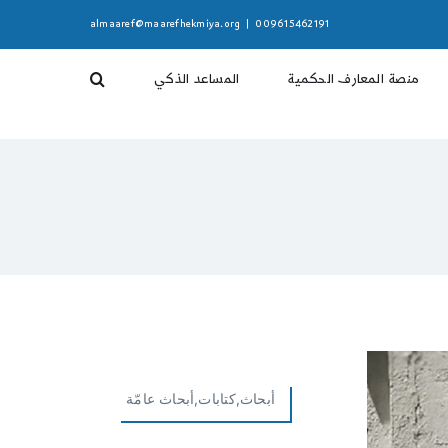
almaaref@maarefhekmiya.org
|
009615462191
منصة المعارف الحكمية
المساعد الذكي
أبحاث,كتابات,أبحاث عامّة