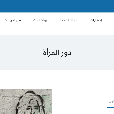
إصدارات
مجلّة المحجّة
بودكاست
من نحن
دور المرأة
لات