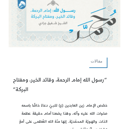
مقالات
“رسول الله إمام الرحمة، وقائد الخير، ومفتاح
البركة”
خصّص الإمام زين العابدين (ع) للنبيّ دعاءً خاصًّا باسمه
صلوات الله عليه وآله، وهذا يضعنا أمام حقيقة عظمة
الذات والهويّة المحمّديّة. إنها منّة الله العُظمى على أمةٍ