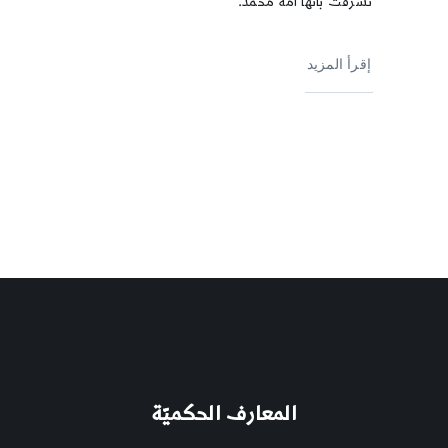
تشرّفت بأنّها أمّة محمّد.
إقرأ المزيد
المعارف الحكميّة