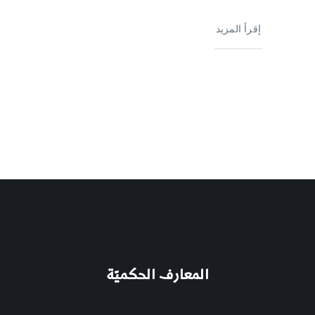
إقرأ المزيد
المعارف الحكميّة