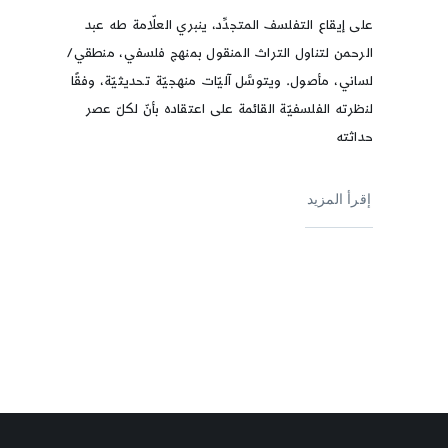
على إيقاع التفلسف المتجدِّد، ينبري العلّامة طه عبد
الرحمن لتناول التراث المنقول بمنهج فلسفي، منطقي/
لساني، مأصول. ويتوسَّل آليّات منهجيّة تحديثيّة، وفقًا
لنظرته الفلسفيّة القائمة على اعتقاده بأنّ لكلّ عصر
حداثته
إقرأ المزيد