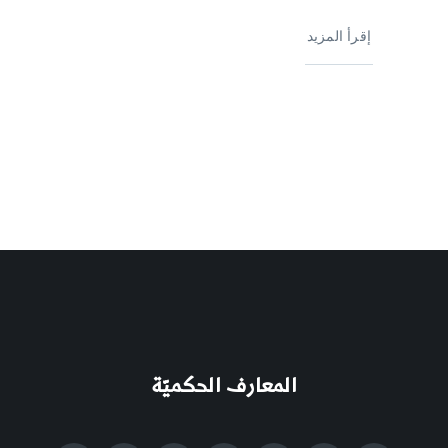
إقرأ المزيد
المعارف الحكميّة