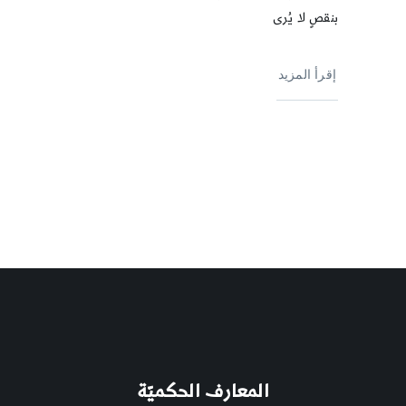
بنقصٍ لا يُرى
إقرأ المزيد
المعارف الحكميّة