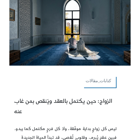
كتابات,مقالات
الزواج: حين يكتمل بالعقد ويَنقص بمن غاب
عنه
ليس كل زواجٍ بداية موفّقة، ولا كل فرحٍ مكتمل كما يبدو.
فبين عقدٍ يُبرم، وقلوبٍ تُقصى، قد تبدأ الحياة الجديدة