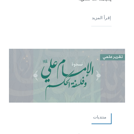
إقرأ المزيد
منتديات