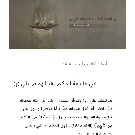
أبحاث,كتابات,أبحاث عامّة
في فلسفة الحكم عند الإمام عليّ (ع)
يستشهد عليّ (ع) بالقرآن فيقول: "هل أنزل الله سبحانه
دينًا ناقصًا، أم أنزل سبحانه دينًا تامًّا فقصر الرسول عن
تبليغه وأدائه، والله سبحانه يقول: ﴿مَا فَرَّطْنَا فِي الْكِتَابِ
مِن شَيْءٍ ۚ﴾ (الأنعام/38) . فهل الحكم لا شيء حتى
يتجاهله الله تعالى؟