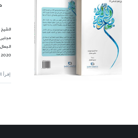
الشيخ 
مجتبى 
2020
إقرأ ا