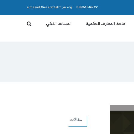
almaaref@maarefhekmiya.org
|
009615462191
منصة المعارف الحكمية
المساعد الذكي
مقالات