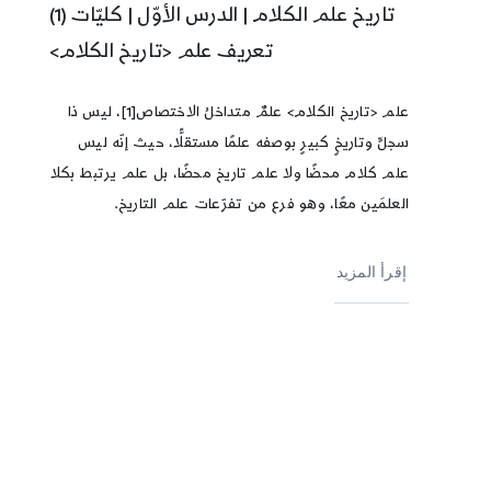
تاريخ علم الكلام | الدرس الأوّل | كليّات (1)
تعريف علم <تاريخ الكلام>
علم <تاريخ الكلام> علمٌ متداخلُ الاختصاص[1]، ليس ذا
سجلٍّ وتاريخٍ كبيرٍ بوصفه علمًا مستقلًّا، حيث إنّه ليس
علم كلام محضًا ولا علم تاريخ محضًا، بل علم يرتبط بكلا
العلمَين معًا، وهو فرع من تفرّعات علم التاريخ.
إقرأ المزيد