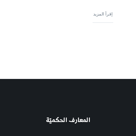
إقرأ المزيد
المعارف الحكميّة