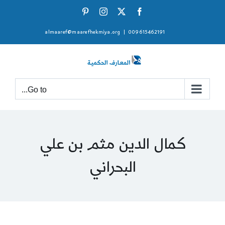
Ski
Pinterest
Instagram
Facebook
X
t
almaaref@maarefhekmiya.org
|
009615462191
conten
Go to...
كمال الدين مثم بن علي
البحراني