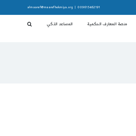
almaaref@maarefhekmiya.org
|
009615462191
منصة المعارف الحكمية
المساعد الذكي