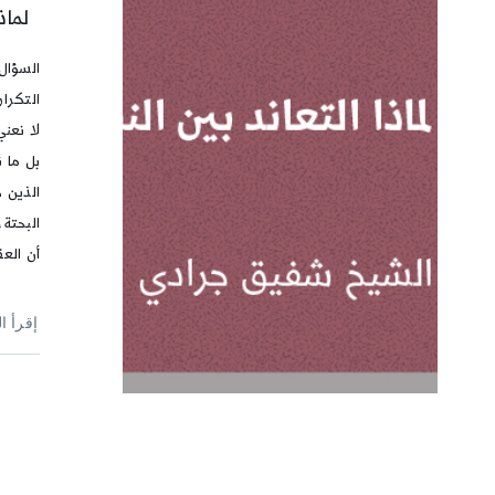
لماذ
السؤال
التكرا
لا نعن
بل ما ن
الذين ح
البحتة،
أن العق
إقرأ ا