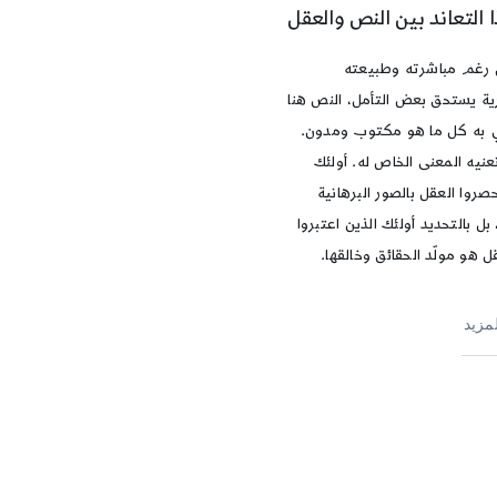
ا التعاند بين النص والعقل
 رغم مباشرته وطبيعته
رية يستحق بعض التأمل، النص هنا
ي به كل ما هو مكتوب ومدون.
عنيه المعنى الخاص له. أولئك
صروا العقل بالصور البرهانية
 بل بالتحديد أولئك الذين اعتبروا
ل هو مولّد الحقائق وخالقها.
لمزيد