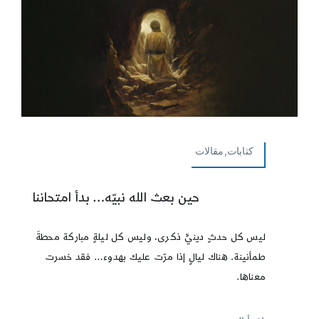
كتابات,مقالات
حين بعث الله نبيّه… بدأ امتحاننا
ليس كل حدثٍ دينيٍّ ذكرى، وليس كل ليلةٍ مباركة محطةَ
طمأنينة. هناك ليالٍ إذا مرّت عليك بهدوء… فقد خسرت
معناها.