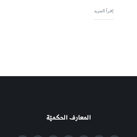
إقرأ المزيد
المعارف الحكميّة