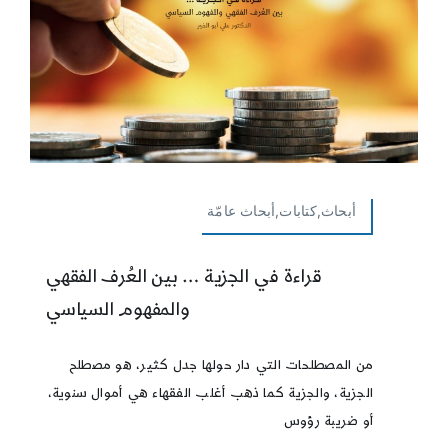
أبحاث,كتابات,أبحاث عامّة
قراءة في الجزية … بين العُرف الفقهي
والمفهوم السياسي
من المصطلحات التي دار حولها جدل كثير، هو مصطلح
الجزية، والجزية كما ذهب أغلب الفقهاء هي أموال سنوية،
أو ضريبة رؤوس