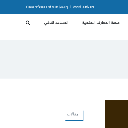
almaaref@maarefhekmiya.org
|
009615462191
منصة المعارف الحكمية
المساعد الذكي
مقالات