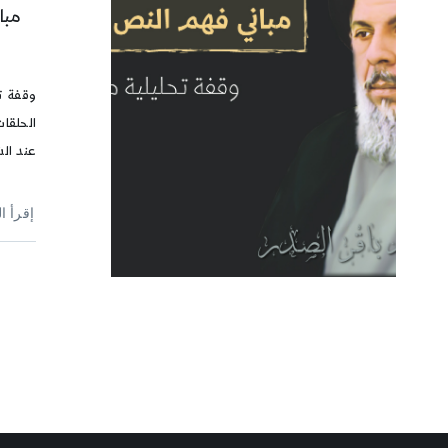
مبا
وقفة ت
الحلقا
عند الش
إقرأ ا