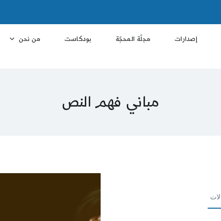
إصدارات
مجلّة المحجّة
بودكاست
من نحن
مباني فهم النص
لات