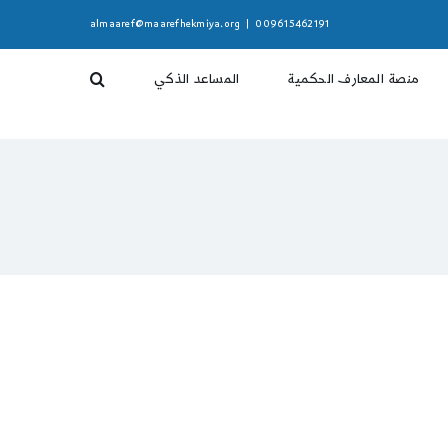
almaaref@maarefhekmiya.org
|
009615462191
منصة المعارف الحكمية
المساعد الذكي