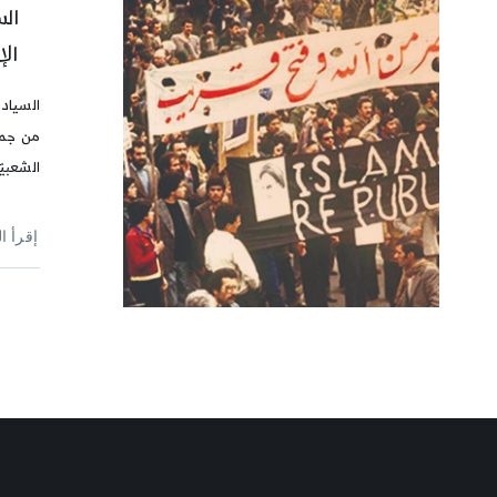
الس
الإ
السيادة
من جمع
الشعبيّ
إقرأ ا