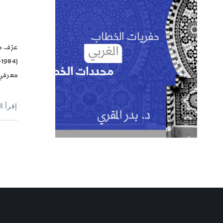
معرفي
إقرأ ا