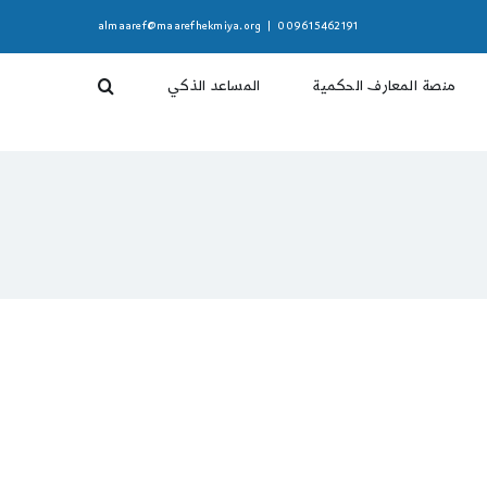
almaaref@maarefhekmiya.org
|
009615462191
منصة المعارف الحكمية
المساعد الذكي