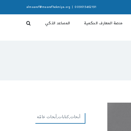
almaaref@maarefhekmiya.org
|
009615462191
منصة المعارف الحكمية
المساعد الذكي
أبحاث,كتابات,أبحاث عامّة