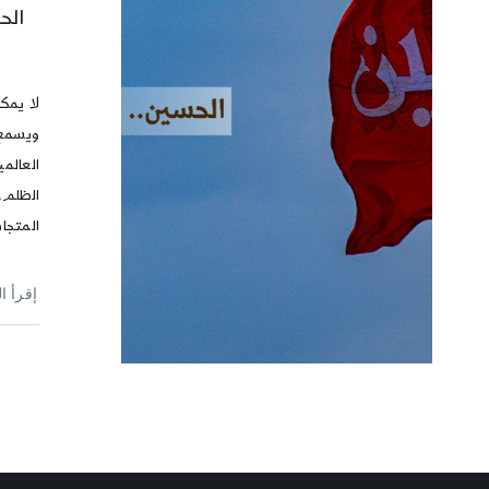
الح
لا يمكن
ويسمع
العالمي
الظلم،
المتجا
إقرأ ا