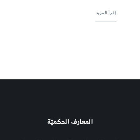
إقرأ المزيد
المعارف الحكميّة