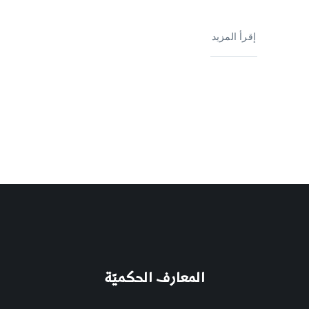
إقرأ المزيد
المعارف الحكميّة